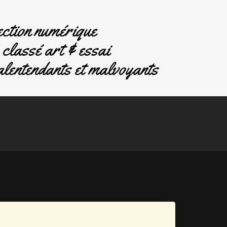
ction numérique
classé art & essai
lentendants et malvoyants