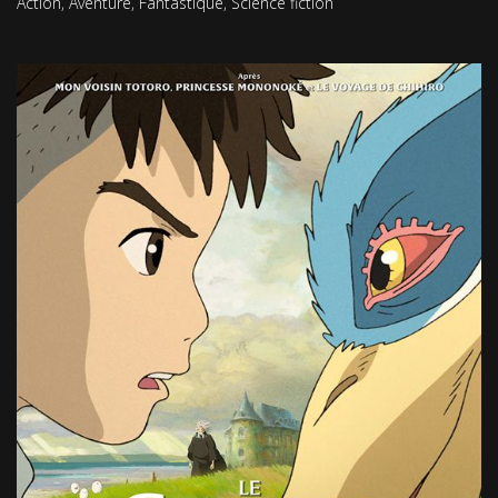
Action
,
Aventure
,
Fantastique
,
Science fiction