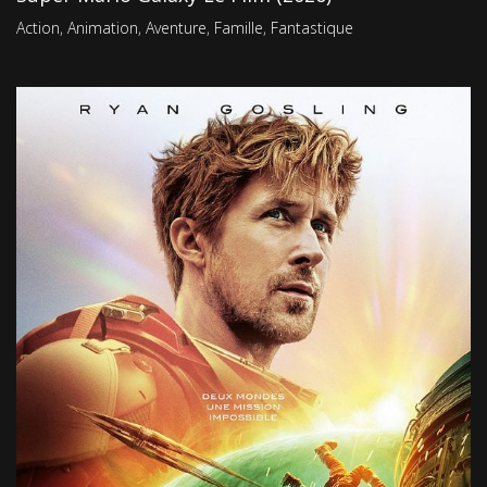
Action
,
Animation
,
Aventure
,
Famille
,
Fantastique