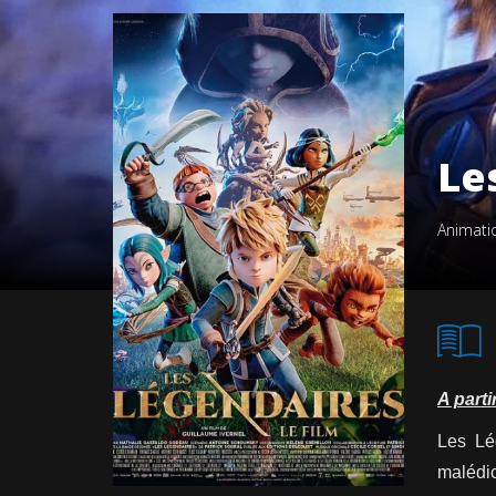
Le
Animati
A parti
Les Lég
malédic