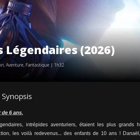
s Légendaires (2026)
on
,
Aventure
,
Fantastique
|
1h32
Synopsis
r de 6 ans.
endaires, intrépides aventuriers, étaient les plus grands 
tion, les voilà redevenus... des enfants de 10 ans ! Danaël