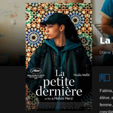
La
Drame
Fatima,
élève, 
femme, 
concili