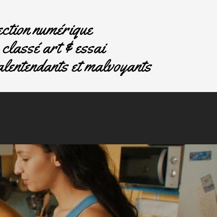
ction numérique
classé art & essai
lentendants et malvoyants