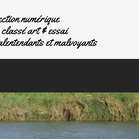
ction numérique
classé art & essai
lentendants et malvoyants