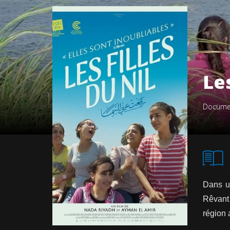
Les
Docume
Dans un
Rêvant 
région 