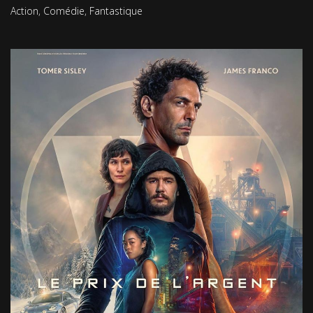
Action
,
Comédie
,
Fantastique